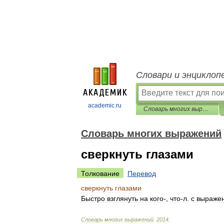
Словари и энциклоп
academic.ru
Словарь многих выражений
Словарь многих выражений
сверкнуть глазами
Толкование
Перевод
сверкнуть
глазами
Быстро
взглянуть
на
кого
-,
что
-
л
.
с
выраже
Словарь
многих
выражений
.
2014
.