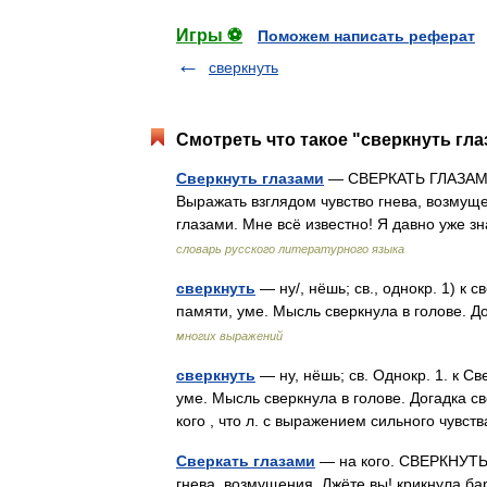
Игры ⚽
Поможем написать реферат
сверкнуть
Смотреть что такое "сверкнуть гла
Сверкнуть глазами
— СВЕРКАТЬ ГЛАЗАМИ 
Выражать взглядом чувство гнева, возмуще
глазами. Мне всё известно! Я давно уже 
словарь русского литературного языка
сверкнуть
— ну/, нёшь; св., однокр. 1) к 
памяти, уме. Мысль сверкнула в голове. Д
многих выражений
сверкнуть
— ну, нёшь; св. Однокр. 1. к Св
уме. Мысль сверкнула в голове. Догадка св
кого , что л. с выражением сильного чувс
Сверкать глазами
— на кого. СВЕРКНУТЬ 
гнева, возмущения. Лжёте вы! крикнула ба