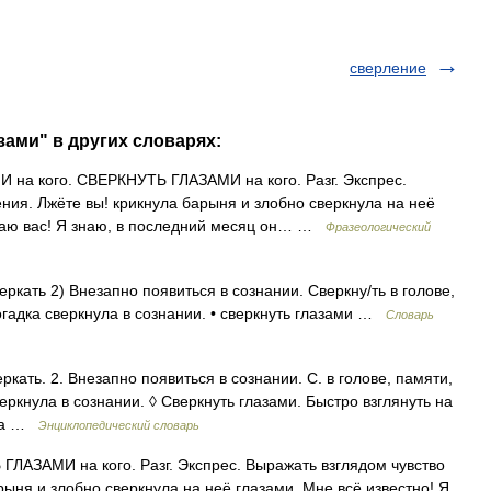
сверление
зами" в других словарях:
на кого. СВЕРКНУТЬ ГЛАЗАМИ на кого. Разг. Экспрес.
ния. Лжёте вы! крикнула барыня и злобно сверкнула на неё
знаю вас! Я знаю, в последний месяц он… …
Фразеологический
сверкать 2) Внезапно появиться в сознании. Сверкну/ть в голове,
огадка сверкнула в сознании. • сверкнуть глазами …
Словарь
еркать. 2. Внезапно появиться в сознании. С. в голове, памяти,
еркнула в сознании. ◊ Сверкнуть глазами. Быстро взглянуть на
тва …
Энциклопедический словарь
ГЛАЗАМИ на кого. Разг. Экспрес. Выражать взглядом чувство
рыня и злобно сверкнула на неё глазами. Мне всё известно! Я