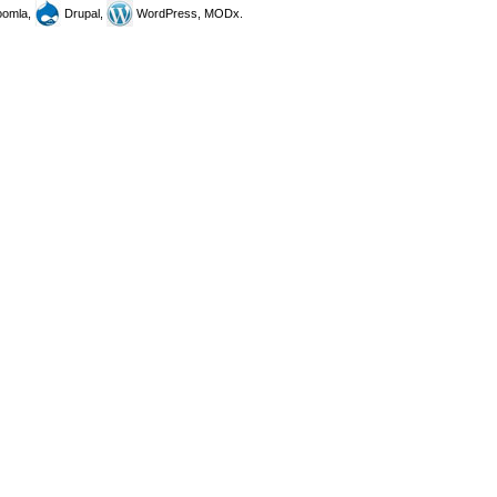
omla,
Drupal,
WordPress, MODx.