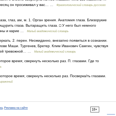
й месяц он просиживал у вас… …
Фразеологический словарь русского
глаза, глаз, ам, м. 1. Орган зрения. Анатомия глаза. Близорукие
рищурить глаза. Вытаращить глаза. □ У него был немного
изны и карие …
Малый академический словарь
веркать. 2. перен. Неожиданно, внезапно появиться в сознании.
лове Маши. Тургенев, Бретер. Клим Иванович Самгин, чувствуя
вшей тревожной… …
Малый академический словарь
торое время; сверкнуть несколько раз. П. глазами. Где то
рь
которое время; сверкнуть несколько раз. Посверка/ть глазами.
выражений
ка
,
Реклама на сайте
18+