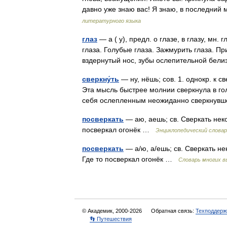
давно уже знаю вас! Я знаю, в последни
литературного языка
глаз
— а ( у), предл. о глазе, в глазу, мн. 
глаза. Голубые глаза. Зажмурить глаза. П
вздернутый нос, зубы ослепительной бел
сверкну́ть
— ну, нёшь; сов. 1. однокр. к с
Эта мысль быстрее молнии сверкнула в го
себя ослепленным неожиданно сверкну
посверкать
— аю, аешь; св. Сверкать неко
посверкал огонёк …
Энциклопедический слова
посверкать
— а/ю, а/ешь; св. Сверкать не
Где то посверкал огонёк …
Словарь многих 
© Академик, 2000-2026
Обратная связь:
Техподдерж
👣 Путешествия