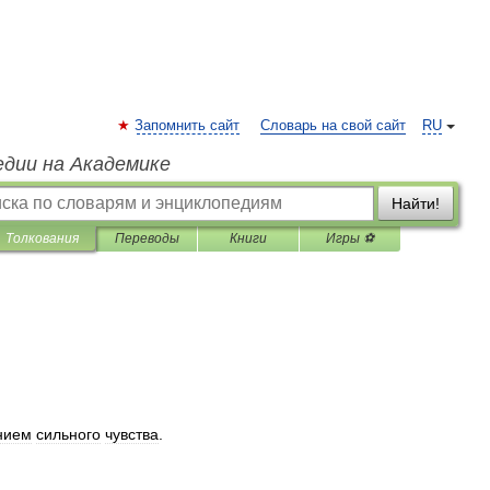
Запомнить сайт
Словарь на свой сайт
RU
едии на Академике
Найти!
Толкования
Переводы
Книги
Игры ⚽
нием
сильного
чувства
.